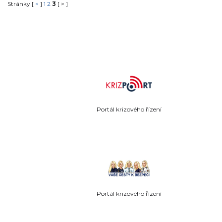
Vhodné i pro začátečníky. Úterý v 19 hod., Mateřská škola
Stránky [
<
]
1
2
3
[ > ]
Senetářov Nutné přihlášení přes whatsAppovou skupi
721 914 439 Lekce: 100 kč
Portál krizového řízení
Portál krizového řízení