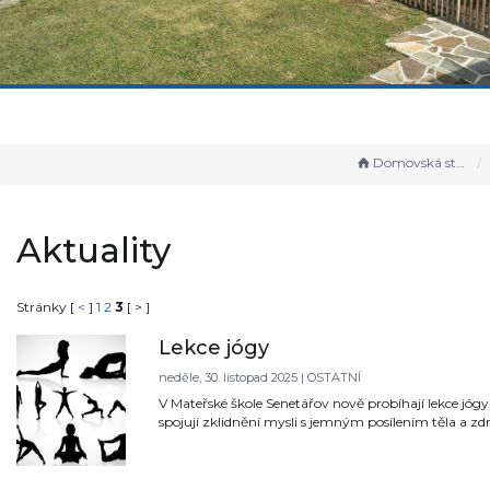
Domovská stránka
Aktuality
Stránky [
<
]
1
2
3
[ > ]
Lekce jógy
neděle, 30. listopad 2025 | OSTATNÍ
V Mateřské škole Senetářov nově probíhají lekce jógy,
spojují zklidnění mysli s jemným posílením těla a z
nastavením pohybu. Cvičení podporuje vnitřní rov
učí naslouchat tělu s respektem a nastavit je tak, aby 
mysl fungovaly lehčeji a přirozeněji v každodenním ž