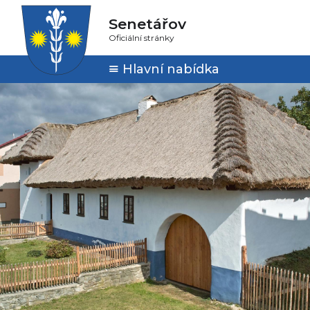
Senetářov
Oficiální stránky
Hlavní nabídka