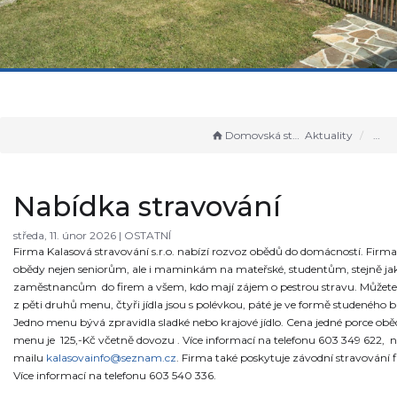
Domovská stránka
Aktuality
Nabídka stravování
středa, 11. únor 2026 |
OSTATNÍ
Firma Kalasová stravování s.r.o. nabízí rozvoz obědů do domácností. Firma
obědy nejen seniorům, ale i maminkám na mateřské, studentům, stejně ja
zaměstnancům do firem a všem, kdo mají zájem o pestrou stravu. Můžete 
z pěti druhů menu, čtyři jídla jsou s polévkou, páté je ve formě studeného b
Jedno menu bývá zpravidla sladké nebo krajové jídlo. Cena jedné porce ob
menu je 125,-Kč včetně dovozu . Více informací na telefonu 603 349 622, 
mailu
kalasovainfo@seznam.cz
. Firma také poskytuje závodní stravování
Více informací na telefonu 603 540 336.