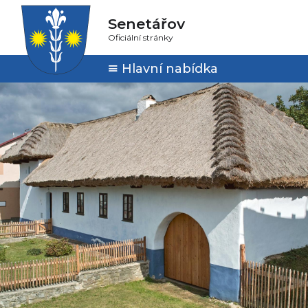
Senetářov
Oficiální stránky
Hlavní nabídka