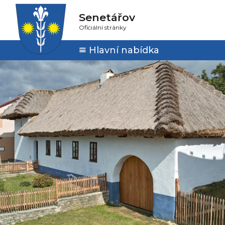
Senetářov
Oficiální stránky
Hlavní nabídka