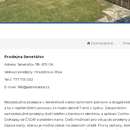
Domovská stránka
Prod
Prodejna Senetářov
Adresa: Senetářov 118, 679 06
Vedoucí prodejny: Hrazdirová Jitka
Tel.č. 777 713 032
E-mail: 168@jednotabce.cz
Bezobslužná prodejna v Senetářově nabízí sortiment potravin a drogistické
a to v nepřetržitém provozu 24 hodin denně 7 dnů v týdnu. Zákazníkům
samoobslužné prodejny stačí telefon s bankovní identitou a aplikací Contio
DoKapsy od ČSOB a platební karta. Další možností pro vstup do prodejny 
čipové karty, kterou je možné získat na obecním úřadě. Pro ty občany, kteří