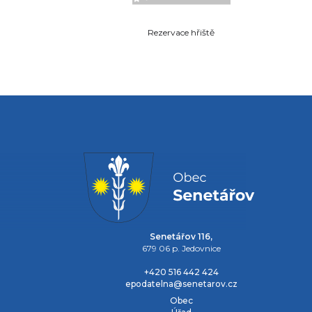
Rezervace hřiště
Senetářov 116,
679 06 p. Jedovnice
+420 516 442 424
epodatelna@senetarov.cz
Obec