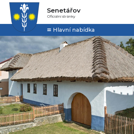
Senetářov
Oficiální stránky
Hlavní nabídka