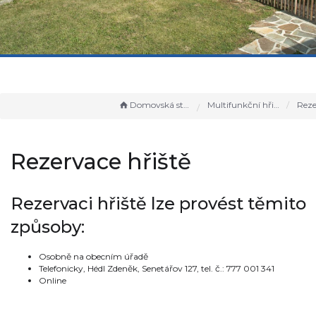
Domovská stránka
Multifunkční hřiště
Rezerv
Rezervace hřiště
Rezervaci hřiště lze provést těmito
způsoby:
Osobně na obecním úřadě
Telefonicky, Hédl Zdeněk, Senetářov 127, tel. č.: 777 001 341
Online