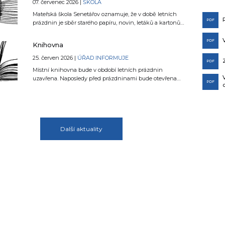
vzrůstat nebezpečí vzniku a šíření požárů ve volné
07. červenec 2026 |
ŠKOLA
přírodě a dojde k dalšímu prohlubování sucha na území
Mateřská škola Senetářov oznamuje, že v době letních
Jihomoravského kraje.
PDF
prázdnin je sběr starého papíru, novin, letáků a kartonů
pozastaven. Papír je možné každou sobotu v době od
11:00 do 12:00 hodin odevzdat na sběrný dvůr.
PDF
Knihovna
25. červen 2026 |
ÚŘAD INFORMUJE
PDF
Místní knihovna bude v období letních prázdnin
uzavřena. Naposledy před prázdninami bude otevřena
PDF
29. června 2026 v době od 16:00 - 18:00 hodin.
Další aktuality