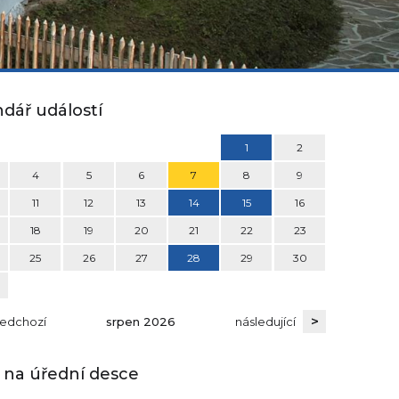
dář událostí
1
2
4
5
6
7
8
9
11
12
13
14
15
16
18
19
20
21
22
23
25
26
27
28
29
30
>
edchozí
srpen
2026
následující
 na úřední desce