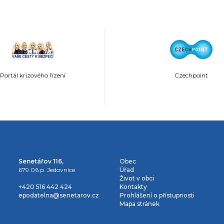
Portál krizového řízení
Czechpoint
Senetářov 116,
Obec
679 06 p. Jedovnice
Úřad
Život v obci
+420 516 442 424
Kontakty
epodatelna@senetarov.cz
Prohlášení o přístupnosti
Mapa stránek