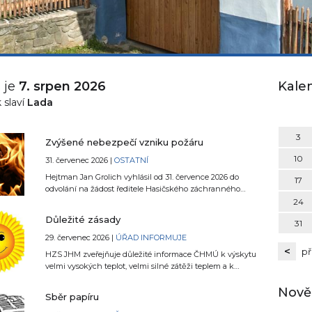
 je
7. srpen 2026
Kalen
 slaví
Lada
3
Zvýšené nebezpečí vzniku požáru
10
31. červenec 2026 |
OSTATNÍ
Hejtman Jan Grolich vyhlásil od 31. července 2026 do
17
odvolání na žádost ředitele Hasičského záchranného
sboru JMK brig. gen Jiřího Pelikána pro celé území kraje
24
dobu zvýšeného nebezpečí vzniku požáru.
Důležité zásady
31
29. červenec 2026 |
ÚŘAD INFORMUJE
<
př
HZS JHM zveřejňuje důležité informace ČHMÚ k výskytu
velmi vysokých teplot, velmi silné zátěži teplem a k
nebezpečí požárů na území Jihomoravského kraje. V
nadcházejícím období nás čeká výskyt velmi vysokých
Nově
Sběr papíru
teplot, které mohou překračovat 35 °C. Nadále bude