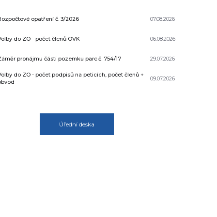
Rozpočtové opatření č. 3/2026
07.08.2026
Volby do ZO - počet členů OVK
06.08.2026
Záměr pronájmu části pozemku parc.č. 754/17
29.07.2026
Volby do ZO - počet podpisů na peticích, počet členů +
09.07.2026
obvod
Úřední deska