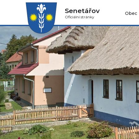
Senetářov
Obec
Oficiální stránky