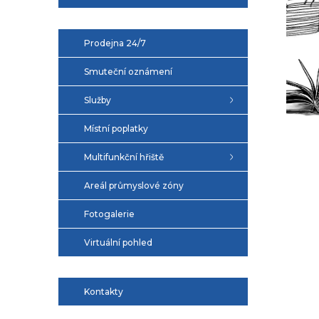
Prodejna 24/7
Smuteční oznámení
Služby
Místní poplatky
Multifunkční hřiště
Areál průmyslové zóny
Fotogalerie
Virtuální pohled
Kontakty