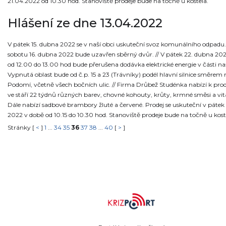
21.04.2022 od 10.30 hod. Stanoviště prodeje bude na točně u kostela.
Hlášení ze dne 13.04.2022
V pátek 15. dubna 2022 se v naší obci uskuteční svoz komunálního odpadu. 
sobotu 16. dubna 2022 bude uzavřen sběrný dvůr. // V pátek 22. dubna 20
od 12.00 do 13.00 hod bude přerušena dodávka elektrické energie v části na
Vypnutá oblast bude od č.p. 15 a 23 (Trávníky) podél hlavní silnice směrem 
Podomí, včetně všech bočních ulic. // Firma Drůbež Studénka nabízí k prode
ve stáří 22 týdnů různých barev, chovné kohouty, krůty, krmné směsi a vi
Dále nabízí sadbové brambory žluté a červené. Prodej se uskuteční v pátek
2022 v době od 10.15 do 10.30 hod. Stanoviště prodeje bude na točně u kost
Stránky [
<
]
1
...
34
35
36
37
38
...
40
[
>
]