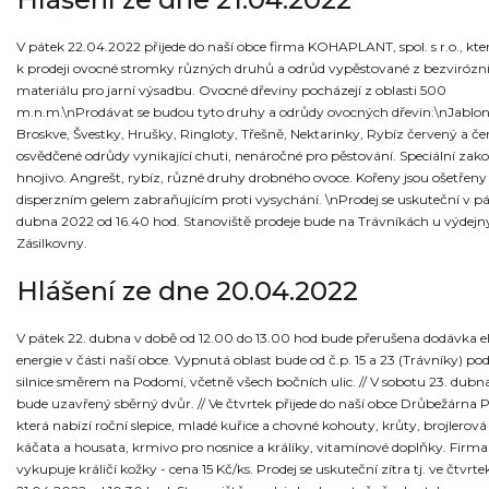
V pátek 22.04.2022 přijede do naší obce firma KOHAPLANT, spol. s r.o., kte
k prodeji ovocné stromky různých druhů a odrůd vypěstované z bezvirózn
materiálu pro jarní výsadbu. Ovocné dřeviny pocházejí z oblasti 500
m.n.m.\nProdávat se budou tyto druhy a odrůdy ovocných dřevin:\nJablon
Broskve, Švestky, Hrušky, Ringloty, Třešně, Nektarinky, Rybíz červený a če
osvědčené odrůdy vynikající chuti, nenáročné pro pěstování. Speciální zak
hnojivo. Angrešt, rybíz, různé druhy drobného ovoce. Kořeny jsou ošetřeny
disperzním gelem zabraňujícím proti vysychání. \nProdej se uskuteční v pá
dubna 2022 od 16.40 hod. Stanoviště prodeje bude na Trávníkách u výdejn
Zásilkovny.
Hlášení ze dne 20.04.2022
V pátek 22. dubna v době od 12.00 do 13.00 hod bude přerušena dodávka el
energie v části naší obce. Vypnutá oblast bude od č.p. 15 a 23 (Trávníky) pod
silnice směrem na Podomí, včetně všech bočních ulic. // V sobotu 23. dub
bude uzavřený sběrný dvůr. // Ve čtvrtek přijede do naší obce Drůbežárna P
která nabízí roční slepice, mladé kuřice a chovné kohouty, krůty, brojlerová
káčata a housata, krmivo pro nosnice a králíky, vitamínové doplňky. Firma
vykupuje králičí kožky - cena 15 Kč/ks. Prodej se uskuteční zítra tj. ve čtvrte