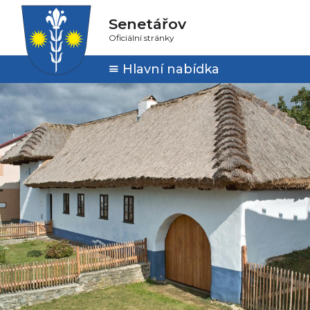
Senetářov
Oficiální stránky
Hlavní nabídka