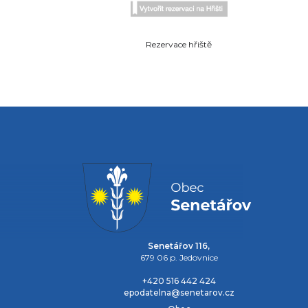
Rezervace hřiště
Senetářov 116,
679 06 p. Jedovnice
+420 516 442 424
epodatelna@senetarov.cz