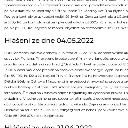
Společenství kominíků a topenářů bude v naší obci provádět revize kotlů 
paliva a dále revize, kontroly a čištění komínů a kontroly kotlů na plynná p
Revize a kontroly se uskuteční neděli 29. května. Cena za kontrolu a čiště
je 350,- Kč, za kontrolu a čištění plynového kotle od 350,- Kč a revizi kotle
paliva je 950,- Kč. Zájemci se mohou objednat na telefonním čísle 608 748 
Hlášení ze dne 04.05.2022
SDH Senetářov vás zve v sobotu 7. května 2022 od 17:00 do sportovního ar
oslavy sv. Floriána. Připraveno je občerstvení (makrely, langoše, produkty z
pivo, limo) a pro děti skákací hrad. // Ve středu 11. května bude v době od 12
13.00 v části naší obce přerušena dodávka elektrické energie. Vypnuta bude
č.p. 55; 103; 14; 122 a 27, tedy od Trávníků ve směru na Kotvrdovice a Lipovec.
Dětská léčebna Ostrov u Macochy přijme vedoucí stravovacího provozu p
budovu léčebny v Ostrově. Bližší informace jsou zveřejněny na vývěsce a
stránkách. // Mlékárna Otinoves přijme brigádníky do výrobního provozu na
prázdniny. Vhodné zejména pro studenty, při mateřské dovolené nebo oso
důchodového věku. Jde o práci v týdnu i o víkendu. Zájemci se mohou hlási
Hrstkové na tel. čísle 582 395 033, odbyt@mot.cz nebo u paní Zouharové na
Čísle: 582 395 675, reditelka@mot.cz.
Hlášení ze dne 21.04.2022