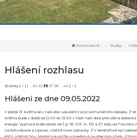
Domovská stránka
Služby
Hlášen
Hlášení rozhlasu
Stránky [
<
]
1
...
34
35
36
37
38
...
40
[
>
]
Hlášení ze dne 09.05.2022
V pátek 13. května se v naší obci uskuteční svoz komunálního odpadu. // Ve s
května bude v době od 12:00 do 13.00 v části naší obce přerušena dodávka 
energie. Vypnuta bude oblast od č.p. 55; 103; 14; 122 a 27, tedy od Trávníků
na Kotvrdovice a Lipovec, včetně nové zástavby. // V Senetářově byl nalez
klíčů, včetně čipu. Majitel si je může vyzvednout na obecním úřadu. // Fir