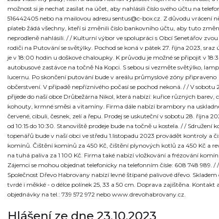
možnost si je nechat zasílat na účet, aby nahlásili číslo svého účtu na telefo
516442405 nebo na mailovou adresu sentus@c-box.cz. Z důvodu vrácení n
plateb žádá všechny, kteří si změnili číslo bankovního účtu, aby tuto změ
neprodleně nahlásili. / / Kulturní výbor ve spolupráci s Obcí Senetářov zvou 
rodiči na Putování se světýlky. Pochod se koná v pátek 27. října 2023, sraz
je v 18:00 hodin u doškové chaloupky. K průvodu je možné se připojit v 18:
autobusové zastávce na točně Na Kopci. S sebou si vezměte světýlko, lam
lucernu. Po skončení putování bude v areálu průmyslové zóny připraveno
občerstvení. V případě nepříznivého počasí se pochod nekoná. / / V sobotu 2
přijede do naší obce Drůbežárna Nikol, která nabízí: kuřice různých barev,
kohouty, krmné směsi a vitamíny. Firma dále nabízí brambory na uskladněn
červené, cibuli, česnek, zelí a řepu. Prodej se uskuteční v sobotu 28. října 2
od 10:15 do 10:30. Stanoviště prodeje bude na točně u kostela. / / Sdružení 
topenářů bude v naší obci ve středu 1.listopadu 2023 provádět kontroly a či
komínů. Čištění komínů za 450 Kč, čištění plynových kotlů za 450 Kč a rev
na tuhá paliva za 1 100 Kč. Firma také nabízí vložkování a frézování komín
Zájemci se mohou objednat telefonicky na telefonním čísle: 608 748 989. / /
Společnost Dřevo Habrovany nabízí levné štípané palivové dřevo. Skladem
tvrdé i měkké - o délce polínek 25, 33 a 50 cm. Doprava zajištěna. Kontakt 
objednávky na tel.: 739 572 972 nebo www.drevohabrovany.cz.
Hlášení ze dne 23.10.2023