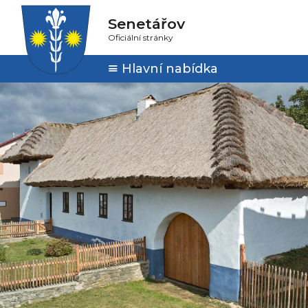
Senetářov
Oficiální stránky
Hlavní nabídka