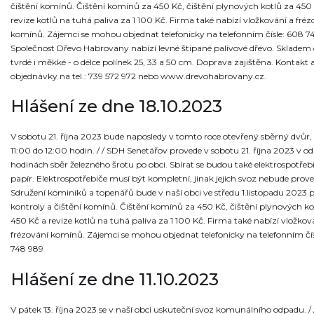
čištění komínů. Čištění komínů za 450 Kč, čištění plynových kotlů za 450
revize kotlů na tuhá paliva za 1 100 Kč. Firma také nabízí vložkování a fréz
komínů. Zájemci se mohou objednat telefonicky na telefonním čísle: 608 748
Společnost Dřevo Habrovany nabízí levné štípané palivové dřevo. Skladem
tvrdé i měkké - o délce polínek 25, 33 a 50 cm. Doprava zajištěna. Kontakt 
objednávky na tel.: 739 572 972 nebo www.drevohabrovany.cz.
Hlášení ze dne 18.10.2023
V sobotu 21. října 2023 bude naposledy v tomto roce otevřený sběrný dvůr, 
11:00 do 12:00 hodin. / / SDH Senetářov provede v sobotu 21. října 2023 v o
hodinách sběr železného šrotu po obci. Sbírat se budou také elektrospotřeb
papír. Elektrospotřebiče musí být kompletní, jinak jejich svoz nebude proved
Sdružení kominíků a topenářů bude v naší obci ve středu 1.listopadu 2023 
kontroly a čištění komínů. Čištění komínů za 450 Kč, čištění plynových ko
450 Kč a revize kotlů na tuhá paliva za 1 100 Kč. Firma také nabízí vložkov
frézování komínů. Zájemci se mohou objednat telefonicky na telefonním čí
748 989
Hlášení ze dne 11.10.2023
V pátek 13. října 2023 se v naší obci uskuteční svoz komunálního odpadu. / 