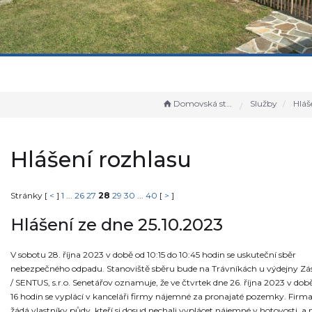
Domovská stránka
Služby
Hlášen
Hlášení rozhlasu
Stránky [
<
]
1
...
26
27
28
29
30
...
40
[
>
]
Hlášení ze dne 25.10.2023
V sobotu 28. října 2023 v době od 10:15 do 10:45 hodin se uskuteční sběr
nebezpečného odpadu. Stanoviště sběru bude na Trávníkách u výdejny Zás
/ SENTUS, s.r.o. Senetářov oznamuje, že ve čtvrtek dne 26. října 2023 v dob
16 hodin se vyplácí v kanceláři firmy nájemné za pronajaté pozemky. Firm
žádá vlastníky půdy, kteří si dosud nechali vyplácet nájemné v hotovosti, a 