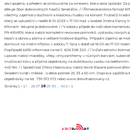
akcí spojená, a předem se omlouváme za omezení, která akce způsobí. Za
děkuje Sbor dobrovolných hasičů Senetářov. / / Římskokatolická farnost Kř
všechny zájemce o duchovní a klasickou hudbu na koncert Trubačů hradní 
který se uskuteční v neděli 8.10.2023 v 17:00 hod. v kostele Jména Panny M
Křtinách. Vstupné je dobrovolné. / / V sobotu přijede do naší obce kamenick
FN-KÁMEN, která nabízí kompletní renovace pomníků, výstavbu nových 
tesání a obnovu písma a veškeré hrobové doplňky. Případní zájemci se moh
domluvit na místní hřbitov v sobotu 7. října v době od 16:00 do 17:00 hodin
Popřípadě bližší informace na tel.č. 606 308 320. / / \nZahradnictví Kolma
Lipovec nabízí macešky, vřesy, chryzanthemy v různých barvách, substrát
mulčovací kůru a přijímá objednávky na dušičkovou vazbu na telefonním č
445 164. / / Společnost Dřevo Habrovany nabízí levné štípané palivové dřev
Skladem tvrdé i měkké - o délce polínek 25, 33 a 50 cm. Doprava zajištěna.
objednávky na tel.: 739 572 972 nebo www.drevohabrovany.cz.
Stránky [
<
]
1
...
26
27
28
29
30
...
40
[
>
]