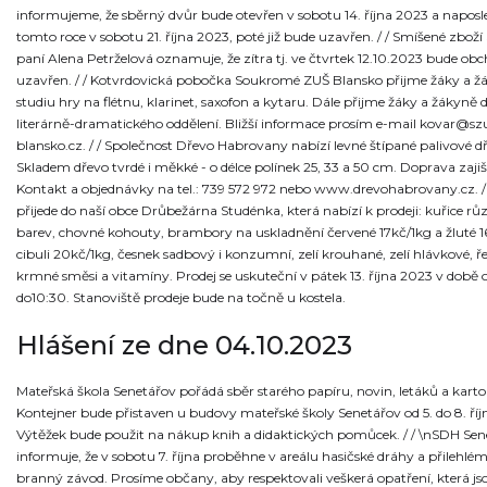
informujeme, že sběrný dvůr bude otevřen v sobotu 14. října 2023 a naposl
tomto roce v sobotu 21. října 2023, poté již bude uzavřen. / / Smíšené zbož
paní Alena Petrželová oznamuje, že zítra tj. ve čtvrtek 12.10.2023 bude ob
uzavřen. / / Kotvrdovická pobočka Soukromé ZUŠ Blansko přijme žáky a ž
studiu hry na flétnu, klarinet, saxofon a kytaru. Dále přijme žáky a žákyně 
literárně-dramatického oddělení. Bližší informace prosím e-mail kovar@sz
blansko.cz. / / Společnost Dřevo Habrovany nabízí levné štípané palivové d
Skladem dřevo tvrdé i měkké - o délce polínek 25, 33 a 50 cm. Doprava zaji
Kontakt a objednávky na tel.: 739 572 972 nebo www.drevohabrovany.cz. / 
přijede do naší obce Drůbežárna Studénka, která nabízí k prodeji: kuřice r
barev, chovné kohouty, brambory na uskladnění červené 17kč/1kg a žluté 16
cibuli 20kč/1kg, česnek sadbový i konzumní, zelí krouhané, zelí hlávkové, ř
krmné směsi a vitamíny. Prodej se uskuteční v pátek 13. října 2023 v době o
do10:30. Stanoviště prodeje bude na točně u kostela.
Hlášení ze dne 04.10.2023
Mateřská škola Senetářov pořádá sběr starého papíru, novin, letáků a kart
Kontejner bude přistaven u budovy mateřské školy Senetářov od 5. do 8. říj
Výtěžek bude použit na nákup knih a didaktických pomůcek. / / \nSDH Sen
informuje, že v sobotu 7. října proběhne v areálu hasičské dráhy a přilehlém
branný závod. Prosíme občany, aby respektovali veškerá opatření, která js