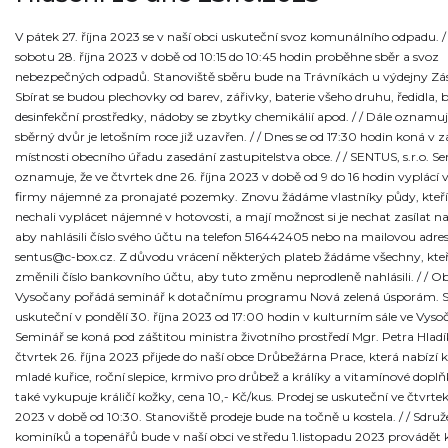
V pátek 27. října 2023 se v naší obci uskuteční svoz komunálního odpadu. / 
sobotu 28. října 2023 v době od 10:15 do 10:45 hodin proběhne sběr a svoz
nebezpečných odpadů. Stanoviště sběru bude na Trávníkách u výdejny Zás
Sbírat se budou plechovky od barev, zářivky, baterie všeho druhu, ředidla, 
desinfekční prostředky, nádoby se zbytky chemikálií apod. / / Dále oznamu
sběrný dvůr je letošním roce již uzavřen. / / Dnes se od 17:30 hodin koná v z
místnosti obecního úřadu zasedání zastupitelstva obce. / / SENTUS, s.r.o. S
oznamuje, že ve čtvrtek dne 26. října 2023 v době od 9 do 16 hodin vyplácí v
firmy nájemné za pronajaté pozemky. Znovu žádáme vlastníky půdy, kteří 
nechali vyplácet nájemné v hotovosti, a mají možnost si je nechat zasílat na
aby nahlásili číslo svého účtu na telefon 516442405 nebo na mailovou adre
sentus@c-box.cz. Z důvodu vrácení některých plateb žádáme všechny, kteří
změnili číslo bankovního účtu, aby tuto změnu neprodleně nahlásili. / / O
Vysočany pořádá seminář k dotačnímu programu Nová zelená úsporám. S
uskuteční v pondělí 30. října 2023 od 17:00 hodin v kulturním sále ve Vyso
Seminář se koná pod záštitou ministra životního prostředí Mgr. Petra Hladíka
čtvrtek 26. října 2023 přijede do naší obce Drůbežárna Prace, která nabízí k
mladé kuřice, roční slepice, krmivo pro drůbež a králíky a vitamínové dopl
také vykupuje králičí kožky, cena 10,- Kč/kus. Prodej se uskuteční ve čtvrtek
2023 v době od 10:30. Stanoviště prodeje bude na točně u kostela. / / Sdruž
kominíků a topenářů bude v naší obci ve středu 1.listopadu 2023 provádět 