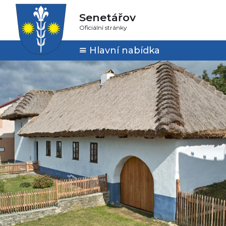
Senetářov
Oficiální stránky
Hlavní nabídka