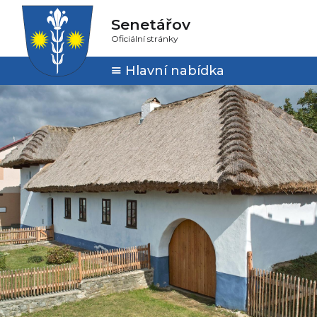
Senetářov
Oficiální stránky
Hlavní nabídka