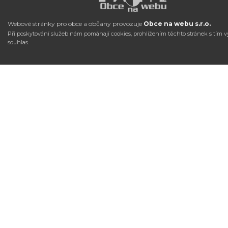
Webové stránky pro obce a občany provozuje
Obce na webu s.r.o.
Při poskytování služeb nám pomáhají cookies, prohlížením těchto stránek s tím v
souhlas.