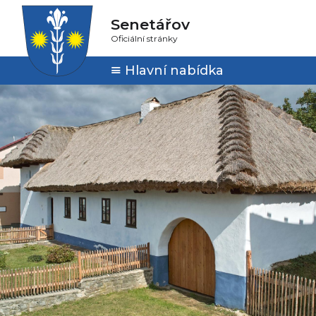
Senetářov
Oficiální stránky
Hlavní nabídka