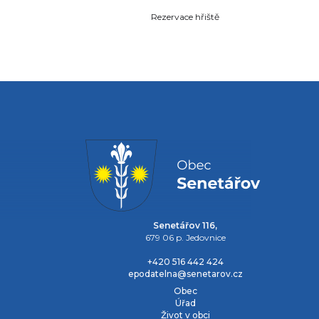
Rezervace hřiště
Senetářov 116,
679 06 p. Jedovnice
+420 516 442 424
epodatelna@senetarov.cz
Obec
Úřad
Život v obci