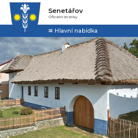
Senetářov
Oficiální stránky
Hlavní nabídka