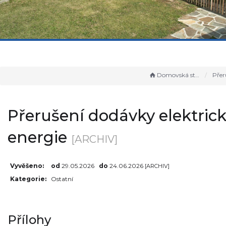
Domovská stránka
Přerušení dodá
Přerušení dodávky elektric
energie
[ARCHIV]
Vyvěšeno:
od
29.05.2026
do
24.06.2026
[ARCHIV]
Kategorie:
Ostatní
Přílohy