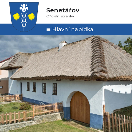
Senetářov
Oficiální stránky
Hlavní nabídka