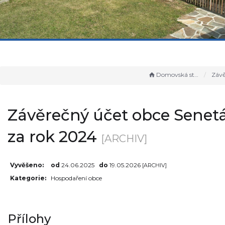
Domovská stránka
Závěrečný účet o
Závěrečný účet obce Senet
za rok 2024
[ARCHIV]
Vyvěšeno:
od
24.06.2025
do
19.05.2026
[ARCHIV]
Kategorie:
Hospodaření obce
Přílohy