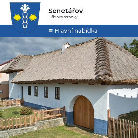
Senetářov
Oficiální stránky
Hlavní nabídka