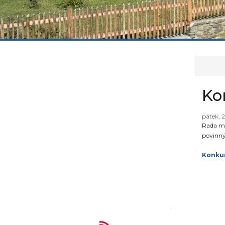
Ko
pátek, 
Rada mě
povinný
Konku