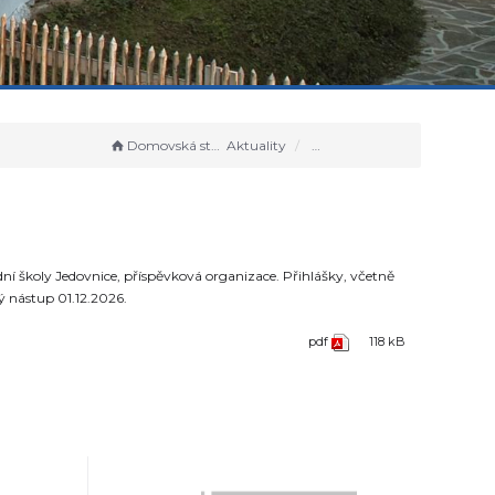
Konkurz ZŠ Jedovnice
Domovská stránka
Aktuality
ní školy Jedovnice, příspěvková organizace. Přihlášky, včetně
ý nástup 01.12.2026.
pdf
118 kB