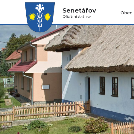
Senetářov
Obec
Oficiální stránky