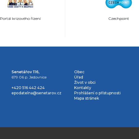
Portál krizového řízení
Czechpoint
Senetářov 116,
Obec
679 06 p. Jedovnice
Úřad
Život v obci
+420 516 442 424
Kontakty
epodatelna@senetarov.cz
Prohlášení o přístupnosti
Mapa stránek