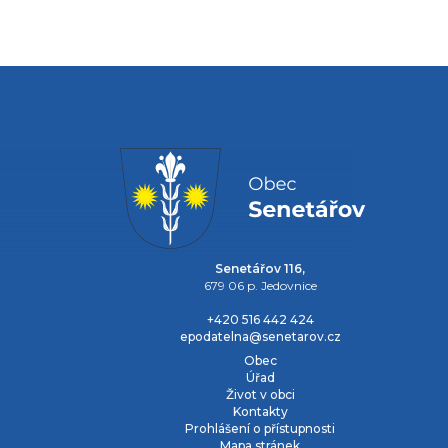
Senetářov 116,
679 06 p. Jedovnice
+420 516 442 424
epodatelna@senetarov.cz
Obec
Úřad
Život v obci
Kontakty
Prohlášení o přístupnosti
Mapa stránek