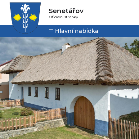
Senetářov
Oficiální stránky
Hlavní nabídka